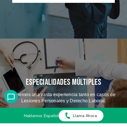
Especialidades Múltiples
Tenemos una vasta experiencia tanto en casos de
Lesiones Personales y Derecho Laboral.
Hablamos Español
Llama Ahora
CONOZCA LOS CASOS QUE
MANEJAMOS