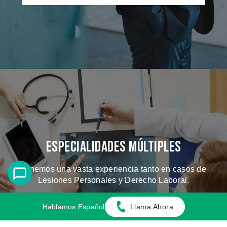
Especialidades Múltiples
Tenemos una vasta experiencia tanto en casos de
Lesiones Personales y Derecho Laboral.
Hablamos Español
Llama Ahora
CONOZCA LOS CASOS QUE
MANEJAMOS