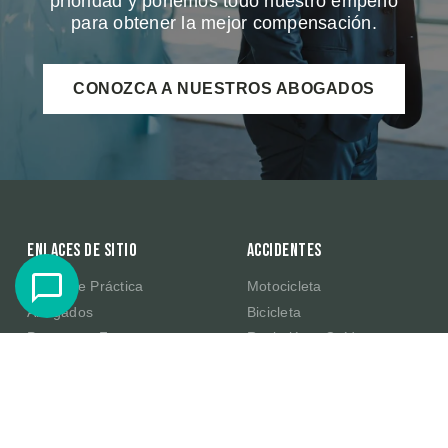
prioridad y ponemos todo nuestro empeño
para obtener la mejor compensación.
CONOZCA A NUESTROS ABOGADOS
Enlaces de sitio
Accidentes
Áreas de Práctica
Motocicleta
Abogados
Bicicleta
Preguntas Frecuentes
Resbalón y Caída
Resultados de Casos
Productos Defectuosos de
Amazon
Testimonios
E-Scooter
Sobre Nosotros
Publicaciones