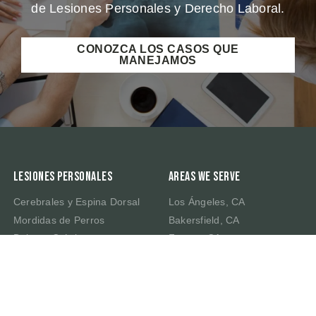
de Lesiones Personales y Derecho Laboral.
CONOZCA LOS CASOS QUE
MANEJAMOS
Lesiones Personales
Areas We Serve
Cerebrales y Espina Dorsal
Los Ángeles, CA
Mordidas de Perros
Bakersfield, CA
Dolores Crónicos
Fresno, CA
Muerte por Negligencia
Irvine, CA
Latigazo Cervical
Riverside, CA
Traumatismo Cerebral
Sacramento, CA
San Bernardino, CA