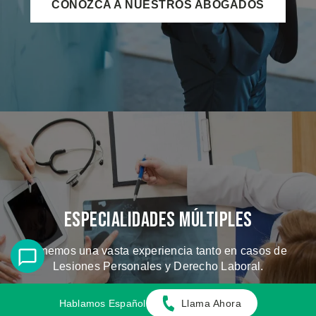
CONOZCA A NUESTROS ABOGADOS
Especialidades Múltiples
Tenemos una vasta experiencia tanto en casos de
Lesiones Personales y Derecho Laboral.
Hablamos Español
Llama Ahora
CONOZCA LOS CASOS QUE