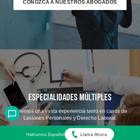
CONOZCA A NUESTROS ABOGADOS
Especialidades Múltiples
Tenemos una vasta experiencia tanto en casos de
Lesiones Personales y Derecho Laboral.
Hablamos Español
Llama Ahora
CONOZCA LOS CASOS QUE