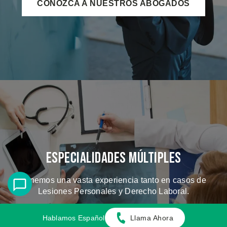
CONOZCA A NUESTROS ABOGADOS
Especialidades Múltiples
Tenemos una vasta experiencia tanto en casos de
Lesiones Personales y Derecho Laboral.
Hablamos Español
Llama Ahora
CONOZCA LOS CASOS QUE