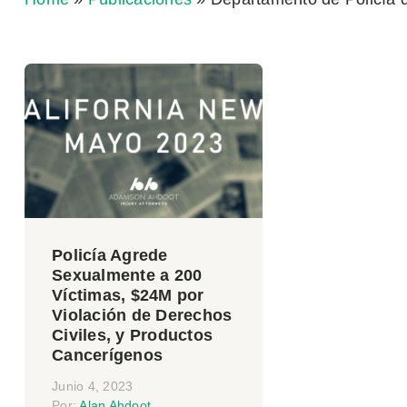
Policía Agrede
Sexualmente a 200
Víctimas, $24M por
Violación de Derechos
Civiles, y Productos
Cancerígenos
Junio 4, 2023
Por:
Alan Ahdoot