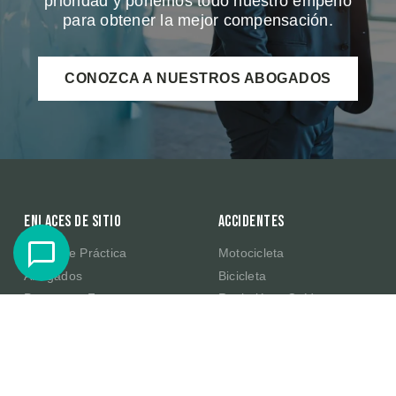
prioridad y ponemos todo nuestro empeño
para obtener la mejor compensación.
CONOZCA A NUESTROS ABOGADOS
Enlaces de sitio
Accidentes
Áreas de Práctica
Motocicleta
Abogados
Bicicleta
Preguntas Frecuentes
Resbalón y Caída
Resultados de Casos
Productos Defectuosos de
Amazon
Testimonios
E-Scooter
Sobre Nosotros
Publicaciones