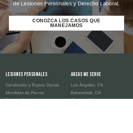
de Lesiones Personales y Derecho Laboral.
CONOZCA LOS CASOS QUE
MANEJAMOS
Lesiones Personales
Areas We Serve
Cerebrales y Espina Dorsal
Los Ángeles, CA
Mordidas de Perros
Bakersfield, CA
Dolores Crónicos
Fresno, CA
Muerte por Negligencia
Irvine, CA
Latigazo Cervical
Riverside, CA
Traumatismo Cerebral
Sacramento, CA
San Bernardino, CA