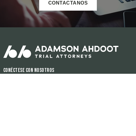
CONTACTANOS
Conéctese con nosotros
Horas de operación:
Disponible 24/7
El contenido de este sitio de internet es para propósitos informativos
únicamente. Ninguna información del sitio debe ser utilizada como
consejería legal para ningún individuo o para ninguna situación. Ésta
información y el hecho de enviar y de que la firma reciba ésta
información no tiene la finalidad de crear ni de constituir una relación