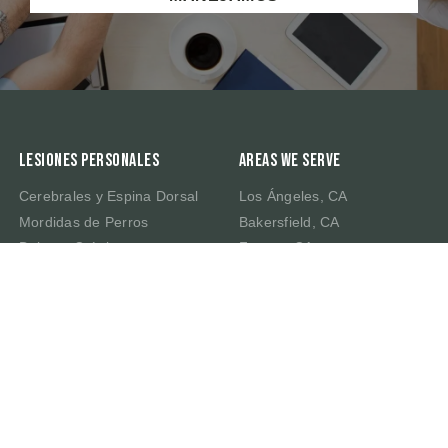
Lesiones Personales
Areas We Serve
Cerebrales y Espina Dorsal
Los Ángeles, CA
Mordidas de Perros
Bakersfield, CA
Dolores Crónicos
Fresno, CA
Muerte por Negligencia
Irvine, CA
Latigazo Cervical
Riverside, CA
Traumatismo Cerebral
Sacramento, CA
San Bernardino, CA
San Francisco, CA
San José, CA