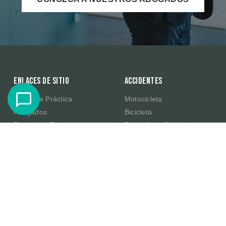
Enlaces de sitio
Accidentes
Áreas de Práctica
Motocicleta
Abogados
Bicicleta
Preguntas Frecuentes
Resbalón y Caída
Resultados de Casos
Productos Defectuosos de
Amazon
Testimonios
E-Scooter
Sobre Nosotros
Publicaciones
Contacte Con Nosotros
En la Comunidad
Becas