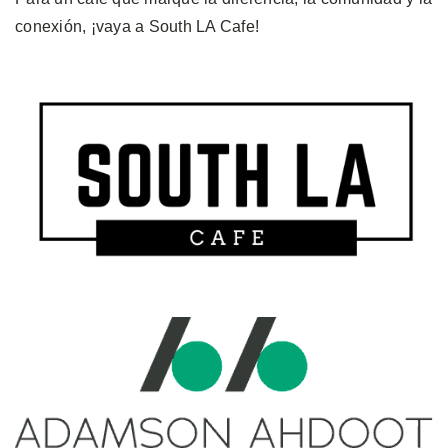
conexión, ¡vaya a South LA Cafe!