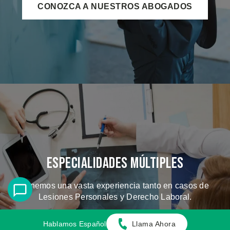
CONOZCA A NUESTROS ABOGADOS
Especialidades Múltiples
Tenemos una vasta experiencia tanto en casos de
Lesiones Personales y Derecho Laboral.
Hablamos Español
Llama Ahora
CONOZCA LOS CASOS QUE