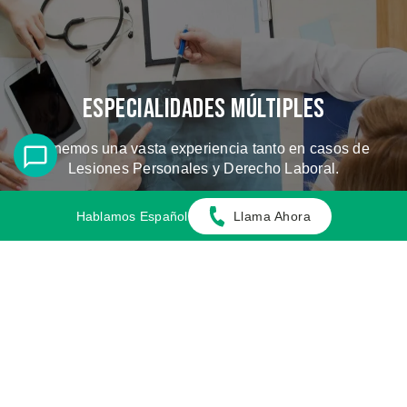
Especialidades Múltiples
Tenemos una vasta experiencia tanto en casos de
Lesiones Personales y Derecho Laboral.
Hablamos Español
Llama Ahora
CONOZCA LOS CASOS QUE
MANEJAMOS