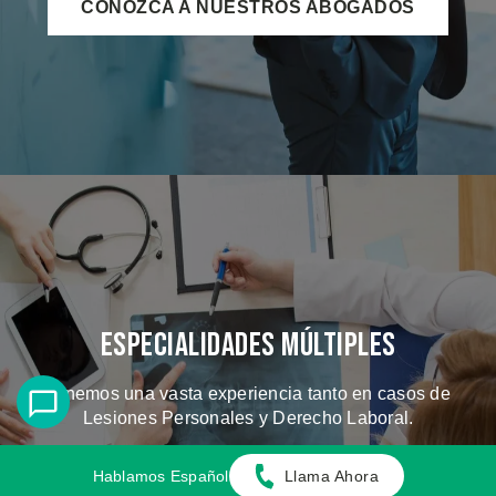
CONOZCA A NUESTROS ABOGADOS
Especialidades Múltiples
Tenemos una vasta experiencia tanto en casos de
Lesiones Personales y Derecho Laboral.
Hablamos Español
Llama Ahora
CONOZCA LOS CASOS QUE