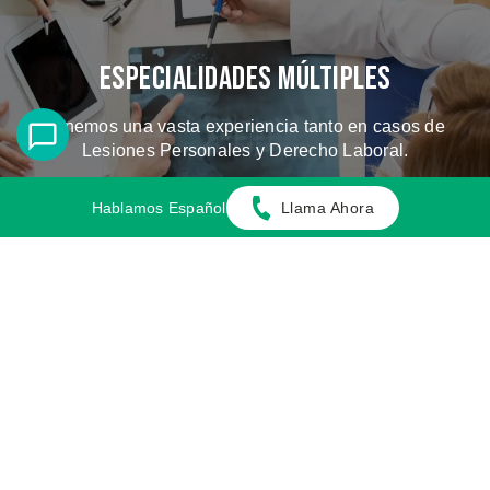
Especialidades Múltiples
Tenemos una vasta experiencia tanto en casos de
Lesiones Personales y Derecho Laboral.
Hablamos Español
Llama Ahora
CONOZCA LOS CASOS QUE
MANEJAMOS