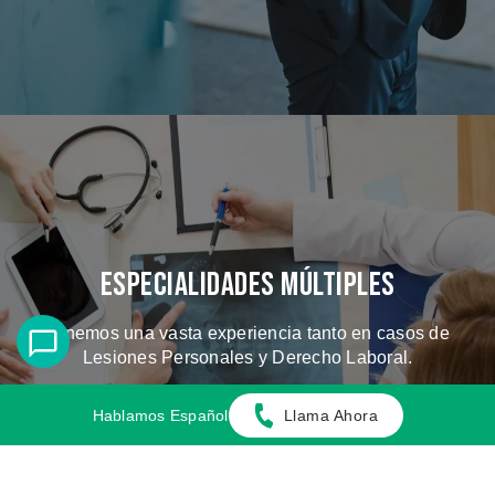
Especialidades Múltiples
Tenemos una vasta experiencia tanto en casos de
Lesiones Personales y Derecho Laboral.
Hablamos Español
Llama Ahora
CONOZCA LOS CASOS QUE
MANEJAMOS