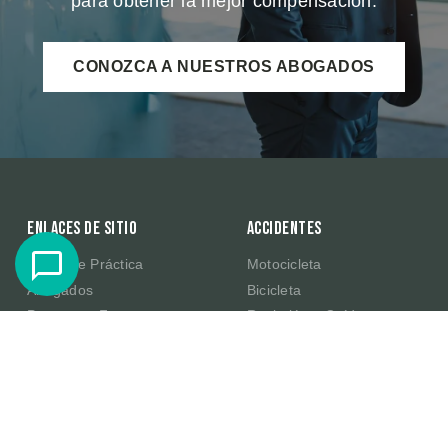
para obtener la mejor compensación.
CONOZCA A NUESTROS ABOGADOS
Enlaces de sitio
Accidentes
Áreas de Práctica
Motocicleta
Abogados
Bicicleta
Preguntas Frecuentes
Resbalón y Caída
Resultados de Casos
Productos Defectuosos de
Amazon
Testimonios
E-Scooter
Sobre Nosotros
Publicaciones
Contacte Con Nosotros