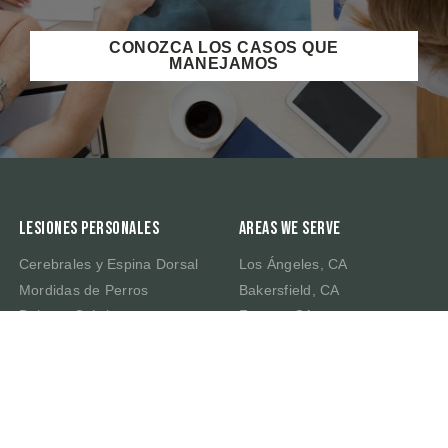
CONOZCA LOS CASOS QUE
MANEJAMOS
Lesiones Personales
Areas We Serve
Cerebrales y Espina Dorsal
Los Ángeles, CA
Mordidas de Perros
Bakersfield, CA
Dolores Crónicos
Fresno, CA
Muerte por Negligencia
Irvine, CA
Latigazo Cervical
Riverside, CA
Traumatismo Cerebral
Sacramento, CA
San Bernardino, CA
San Francisco, CA