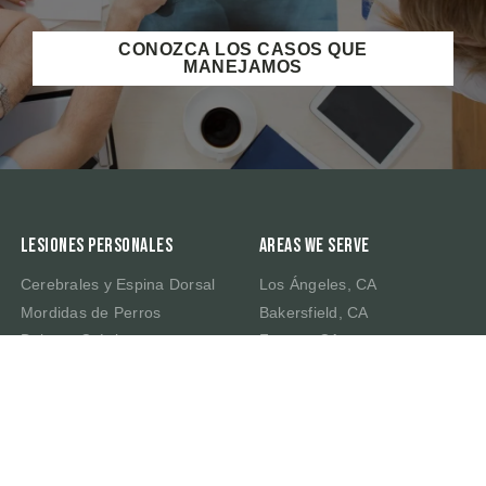
CONOZCA LOS CASOS QUE
MANEJAMOS
Lesiones Personales
Areas We Serve
Cerebrales y Espina Dorsal
Los Ángeles, CA
Mordidas de Perros
Bakersfield, CA
Dolores Crónicos
Fresno, CA
Muerte por Negligencia
Irvine, CA
Latigazo Cervical
Riverside, CA
Traumatismo Cerebral
Sacramento, CA
San Bernardino, CA
San Francisco, CA