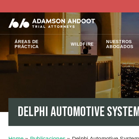
ÁREAS DE
NUESTROS
WILDFIRE
PRÁCTICA
ABOGADOS
Delphi Automotive System
Home
»
Publicaciones
»
Delphi Automotive Syste