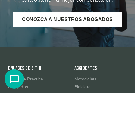
CONOZCA A NUESTROS ABOGADOS
Enlaces de sitio
Accidentes
Áreas de Práctica
Motocicleta
Abogados
Bicicleta
Preguntas Frecuentes
Resbalón y Caída
Resultados de Casos
Productos Defectuosos de
Amazon
Testimonios
E-Scooter
Sobre Nosotros
Publicaciones
Contacte Con Nosotros