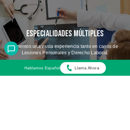
Especialidades Múltiples
Tenemos una vasta experiencia tanto en casos de
Lesiones Personales y Derecho Laboral.
Hablamos Español
Llama Ahora
CONOZCA LOS CASOS QUE
MANEJAMOS