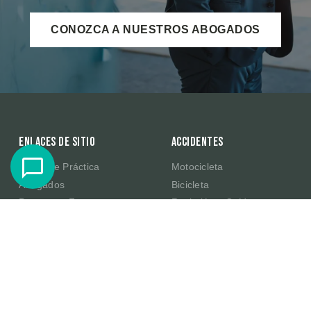
CONOZCA A NUESTROS ABOGADOS
Enlaces de sitio
Accidentes
Áreas de Práctica
Motocicleta
Abogados
Bicicleta
Preguntas Frecuentes
Resbalón y Caída
Resultados de Casos
Productos Defectuosos de
Amazon
Testimonios
E-Scooter
Sobre Nosotros
Publicaciones
Contacte Con Nosotros
En la Comunidad