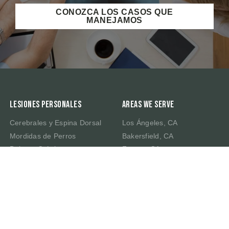
CONOZCA LOS CASOS QUE
MANEJAMOS
Lesiones Personales
Areas We Serve
Cerebrales y Espina Dorsal
Los Ángeles, CA
Mordidas de Perros
Bakersfield, CA
Dolores Crónicos
Fresno, CA
Muerte por Negligencia
Irvine, CA
Latigazo Cervical
Riverside, CA
Traumatismo Cerebral
Sacramento, CA
San Bernardino, CA
San Francisco, CA
San José, CA