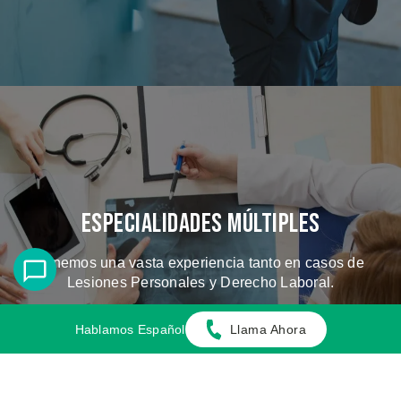
Especialidades Múltiples
Tenemos una vasta experiencia tanto en casos de
Lesiones Personales y Derecho Laboral.
Hablamos Español
Llama Ahora
CONOZCA LOS CASOS QUE
MANEJAMOS