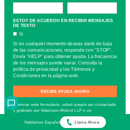
ESTOY DE ACUERDO EN RECIBIR MENSAJES
DE TEXTO
*
Si
Si en cualquier momento deseas darte de baja
de las comunicaciones, responde con "STOP".
Envía "HELP" para obtener ayuda. La frecuencia
de los mensajes puede variar. Consulta la
política de privacidad y los Términos y
Condiciones en la página web.
Al enviar este formulario, usted acepta ser contactado
y grabado por Adamson Ahdoot LLP o un
representante, llamando o enviando correspondencia
a su dirección física o electrónica, en nuestro nombre,
Hablamos Español
Llama Ahora
para cualquier propósito que surja o esté relacionado