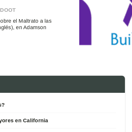
HDOOT
bre el Maltrato a las
nglés), en Adamson
es?
ores en California