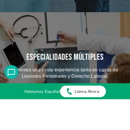
Especialidades Múltiples
Tenemos una vasta experiencia tanto en casos de
Lesiones Personales y Derecho Laboral.
Hablamos Español
Llama Ahora
CONOZCA LOS CASOS QUE
MANEJAMOS