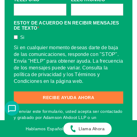
ESTOY DE ACUERDO EN RECIBIR MENSAJES
DE TEXTO
*
Si
Si en cualquier momento deseas darte de baja
de las comunicaciones, responde con "STOP".
Envía "HELP" para obtener ayuda. La frecuencia
de los mensajes puede variar. Consulta la
política de privacidad y los Términos y
Condiciones en la página web.
Al enviar este formulario, usted acepta ser contactado
y grabado por Adamson Ahdoot LLP o un
representante, llamando o enviando correspondencia
Hablamos Español
Llama Ahora
a su dirección física o electrónica, en nuestro nombre,
para cualquier propósito que surja o esté relacionado