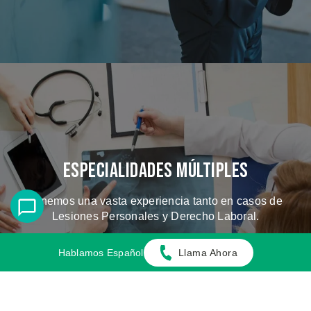
Especialidades Múltiples
Tenemos una vasta experiencia tanto en casos de
Lesiones Personales y Derecho Laboral.
Hablamos Español
Llama Ahora
CONOZCA LOS CASOS QUE
MANEJAMOS