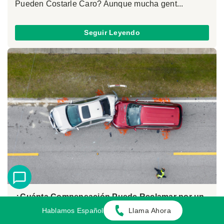
Pueden Costarle Caro? Aunque mucha gent...
Seguir Leyendo
¿Cuánta Compensación Puede Reclamar por un
Accidente de Tráfico?
Hablamos Español
Llama Ahora