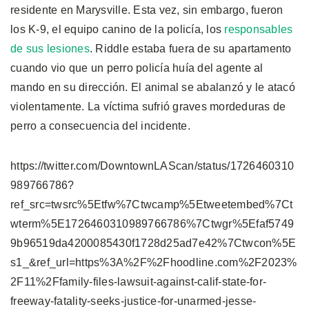
residente en Marysville. Esta vez, sin embargo, fueron
los K-9, el equipo canino de la policía, los
responsables
de sus lesiones
. Riddle estaba fuera de su apartamento
cuando vio que un perro policía huía del agente al
mando en su dirección. El animal se abalanzó y le atacó
violentamente. La víctima sufrió graves mordeduras de
perro a consecuencia del incidente.
https://twitter.com/DowntownLAScan/status/1726460310
989766786?
ref_src=twsrc%5Etfw%7Ctwcamp%5Etweetembed%7Ct
wterm%5E1726460310989766786%7Ctwgr%5Efaf5749
9b96519da4200085430f1728d25ad7e42%7Ctwcon%5E
s1_&ref_url=https%3A%2F%2Fhoodline.com%2F2023%
2F11%2Ffamily-files-lawsuit-against-calif-state-for-
freeway-fatality-seeks-justice-for-unarmed-jesse-