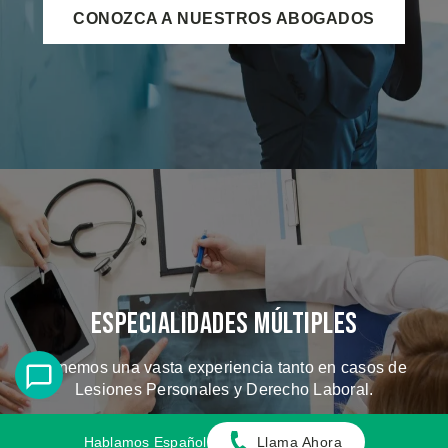
CONOZCA A NUESTROS ABOGADOS
Especialidades Múltiples
Tenemos una vasta experiencia tanto en casos de
Lesiones Personales y Derecho Laboral.
Hablamos Español
Llama Ahora
CONOZCA LOS CASOS QUE