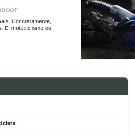
AHDOOT
 país. Concretamente,
s. El motociclismo es
icleta