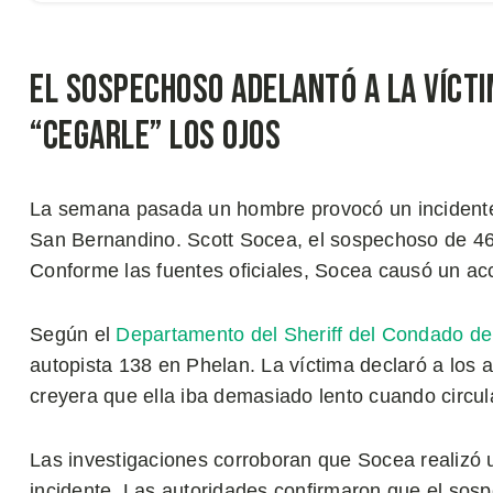
El sospechoso adelantó a la víct
“cegarle” los ojos
La semana pasada un hombre provocó un incidente
San Bernandino. Scott Socea, el sospechoso de 4
Conforme las fuentes oficiales, Socea causó un acc
Según el
Departamento del Sheriff del Condado d
autopista 138 en Phelan. La víctima declaró a los
creyera que ella iba demasiado lento cuando circul
Las investigaciones corroboran que Socea realizó 
incidente. Las autoridades confirmaron que el sosp