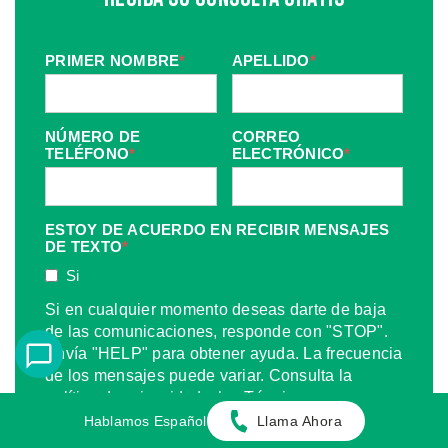
PRIMER NOMBRE
*
APELLIDO
*
NÚMERO DE
CORREO
TELÉFONO
*
ELECTRÓNICO
*
ESTOY DE ACUERDO EN RECIBIR MENSAJES
DE TEXTO
*
Si
Si en cualquier momento deseas darte de baja
de las comunicaciones, responde con "STOP".
Envía "HELP" para obtener ayuda. La frecuencia
de los mensajes puede variar. Consulta la
política de privacidad y los Términos y
Condiciones en la página web.
Hablamos Español
Llama Ahora