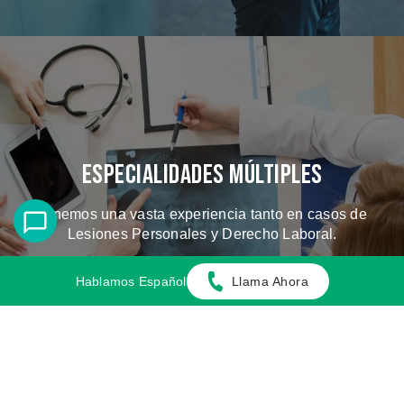
Especialidades Múltiples
Tenemos una vasta experiencia tanto en casos de
Lesiones Personales y Derecho Laboral.
Hablamos Español
Llama Ahora
CONOZCA LOS CASOS QUE
MANEJAMOS