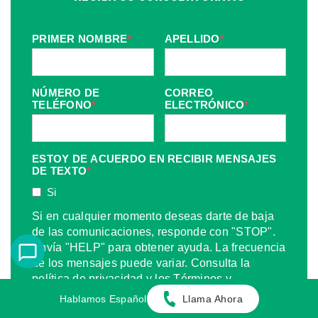
PRIMER NOMBRE
*
APELLIDO
*
NÚMERO DE
CORREO
TELÉFONO
*
ELECTRÓNICO
*
ESTOY DE ACUERDO EN RECIBIR MENSAJES
DE TEXTO
*
Si
Si en cualquier momento deseas darte de baja
de las comunicaciones, responde con "STOP".
Envía "HELP" para obtener ayuda. La frecuencia
de los mensajes puede variar. Consulta la
política de privacidad y los Términos y
Condiciones en la página web.
Hablamos Español
Llama Ahora