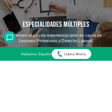
Especialidades Múltiples
Tenemos una vasta experiencia tanto en casos de
Lesiones Personales y Derecho Laboral.
Hablamos Español
Llama Ahora
CONOZCA LOS CASOS QUE
MANEJAMOS